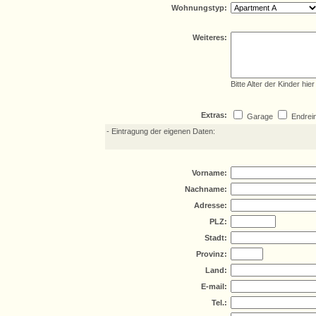
Wohnungstyp:
Weiteres:
Bitte Alter der Kinder hie
Extras:
Garage
Endrei
- Eintragung der eigenen Daten:
Vorname:
Nachname:
Adresse:
PLZ:
Stadt:
Provinz:
Land:
E-mail:
Tel.: