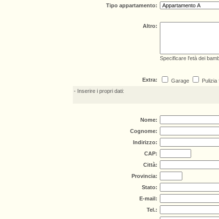
Tipo appartamento
:
Altro:
Specificare l'età dei bamb
Extra:
Garage
Pulizia 
- Inserire i propri dati:
Nome:
Cognome:
Indirizzo
:
CAP:
Città
:
Provincia:
Stato
:
E-mail:
Tel.: