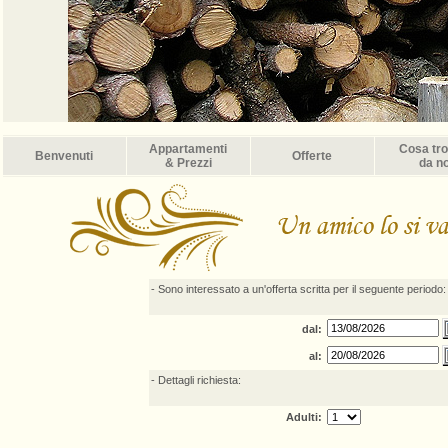
Appartamenti
Cosa tr
Benvenuti
Offerte
& Prezzi
da no
- Sono interessato a un'offerta scritta per il seguente periodo:
dal:
al:
- Dettagli richiesta:
Adulti: